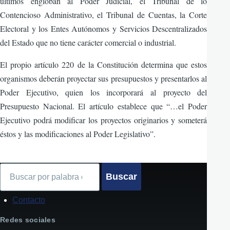
últimos engloban al Poder Judicial, el Tribunal de lo
Contencioso Administrativo, el Tribunal de Cuentas, la Corte
Electoral y los Entes Autónomos y Servicios Descentralizados
del Estado que no tiene carácter comercial o industrial.
El propio artículo 220 de la Constitución determina que estos
organismos deberán proyectar sus presupuestos y presentarlos al
Poder Ejecutivo, quien los incorporará al proyecto del
Presupuesto Nacional. El artículo establece que “…el Poder
Ejecutivo podrá modificar los proyectos originarios y someterá
éstos y las modificaciones al Poder Legislativo”.
Buscar
Contacto
Formulario
para
Redes sociales
consultas